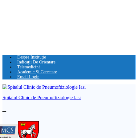
Despre Instituție
Indicații De Orientare
Telemedicină
Academic Și Cercetare
Email Login
Spitalul Clinic de Pneumoftiziologie Iasi
–