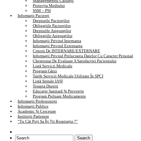
Managementul Calității
Protecția Mediului
SSM – PSI
Informații Pacienți
Drepturile Pacienților
Obligațiile Pacienților
Drepturile Asiguraților
Obligațiile Asiguraților
Informații Privind Internarea
Informații Privind Externarea
Criterii De INTERNARE/EXTERNARE
Informații Privind Prelucrarea Datelor Cu Caracter Personal
Chestionar De Evaluare A Satisfacției Pacientului
Listă Servicii Medicale
Program Gărzi
Tarife Servicii Medicale Utilizate În SPCI
Listă Spitale IAȘI
Terapia Durerii
Educație Sanitară Și Prevenție
Program Preluare Medicamente
Informații Profesioniști
Informații Publice
Academic Și Cercetare
Instituții Partenere
“Tu Cât Poți Sa Îți Ții Respirația ?”