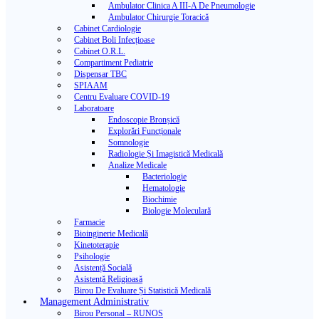
Ambulator Clinica A III-A De Pneumologie
Ambulator Chirurgie Toracică
Cabinet Cardiologie
Cabinet Boli Infecțioase
Cabinet O.R.L.
Compartiment Pediatrie
Dispensar TBC
SPIAAM
Centru Evaluare COVID-19
Laboratoare
Endoscopie Bronșică
Explorări Funcționale
Somnologie
Radiologie Și Imagistică Medicală
Analize Medicale
Bacteriologie
Hematologie
Biochimie
Biologie Moleculară
Farmacie
Bioinginerie Medicală
Kinetoterapie
Psihologie
Asistență Socială
Asistență Religioasă
Birou De Evaluare Și Statistică Medicală
Management Administrativ
Birou Personal – RUNOS