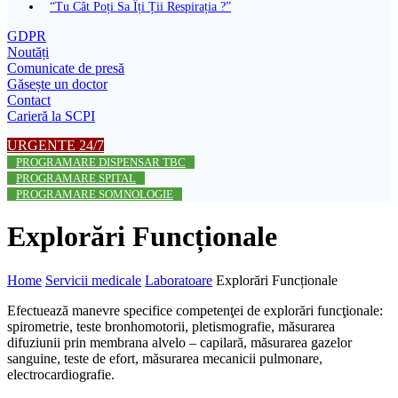
“Tu Cât Poți Sa Îți Ții Respirația ?”
GDPR
Noutăți
Comunicate de presă
Găsește un doctor
Contact
Carieră la SCPI
URGENTE 24/7
PROGRAMARE DISPENSAR TBC
PROGRAMARE SPITAL
PROGRAMARE SOMNOLOGIE
Explorări Funcționale
Home
Servicii medicale
Laboratoare
Explorări Funcționale
Efectuează manevre specifice competenţei de explorări funcţionale:
spirometrie, teste bronhomotorii, pletismografie, măsurarea
difuziunii prin membrana alvelo – capilară, măsurarea gazelor
sanguine, teste de efort, măsurarea mecanicii pulmonare,
electrocardiografie.