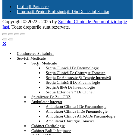
Instituții Partenere
Informații Pentru Profesioniștii Din Domeniul Sanitar
Copyright © 2022 - 2025 by
Spitalul Clinic de Pneumoftiziologie
Iasi
. Toate drepturile sunt rezervate.
✕
Conducerea Spitalului
Servicii Medicale
Secții Medicale
Secția Clinică I De Pneumologie
Secția Clinică De Chirurgie Toracică
Secția De Anestezie Și Terapie Intensivă
Secția Clinică II De Pneumologie
Secția A III-A De Pneumologie
Secția Exterioara ” Dr. Clunet”
Spitalizare De Zi – CDZ
Ambulator Integrat
Ambulator Clinica I De Pneumologie
Ambulator Clinica II De Pneumologie
Ambulator Clinica A III-A De Pneumologie
Ambulator Chirurgie Toracică
Cabinet Cardiologie
Cabinet Boli Infecțioase