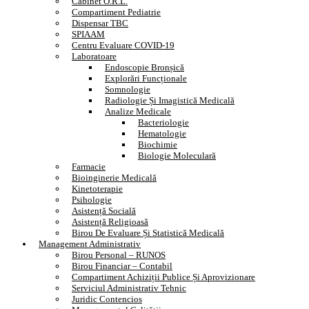
Cabinet O.R.L.
Compartiment Pediatrie
Dispensar TBC
SPIAAM
Centru Evaluare COVID-19
Laboratoare
Endoscopie Bronșică
Explorări Funcționale
Somnologie
Radiologie Și Imagistică Medicală
Analize Medicale
Bacteriologie
Hematologie
Biochimie
Biologie Moleculară
Farmacie
Bioinginerie Medicală
Kinetoterapie
Psihologie
Asistență Socială
Asistență Religioasă
Birou De Evaluare Și Statistică Medicală
Management Administrativ
Birou Personal – RUNOS
Birou Financiar – Contabil
Compartiment Achiziții Publice Și Aprovizionare
Serviciul Administrativ Tehnic
Juridic Contencios