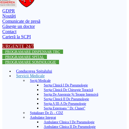
GDPR
Noutăți
Comunicate de presă
Găsește un doctor
Contact
Carieră la SCPI
URGENTE 24/7
PROGRAMARE DISPENSAR TBC
PROGRAMARE SPITAL
PROGRAMARE SOMNOLOGIE
Conducerea Spitalului
Servicii Medicale
Secții Medicale
Secția Clinică I De Pneumologie
Secția Clinică De Chirurgie Toracică
Secția De Anestezie Și Terapie Intensivă
Secția Clinică II De Pneumologie
Secția A III-A De Pneumologie
Secția Exterioara ” Dr. Clunet”
Spitalizare De Zi – CDZ
Ambulator Integrat
Ambulator Clinica I De Pneumologie
Ambulator Clinica II De Pneumologie