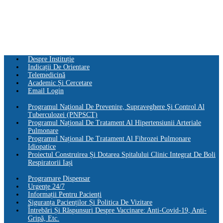
Despre Instituție
Indicații De Orientare
Telemedicină
Academic Și Cercetare
Email Login
Programul Naţional De Prevenire, Supraveghere Şi Control Al
Tuberculozei (PNPSCT)
Programul Național De Tratament Al Hipertensiunii Arteriale
Pulmonare
Programul Național De Tratament Al Fibrozei Pulmonare
Idiopatice
Proiectul Construirea Și Dotarea Spitalului Clinic Integrat De Boli
Respiratorii Iași
Programare Dispensar
Urgențe 24/7
Informații Pentru Pacienți
Siguranța Pacienților Și Politica De Vizitare
Întrebări Și Răspunsuri Despre Vaccinare: Anti-Covid-19, Anti-
Gripă, Etc.