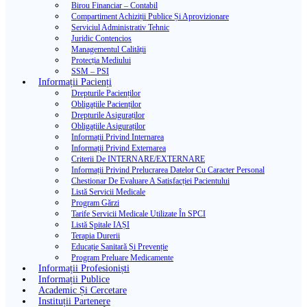
Birou Financiar – Contabil
Compartiment Achiziții Publice Și Aprovizionare
Serviciul Administrativ Tehnic
Juridic Contencios
Managementul Calității
Protecția Mediului
SSM – PSI
Informații Pacienți
Drepturile Pacienților
Obligațiile Pacienților
Drepturile Asiguraților
Obligațiile Asiguraților
Informații Privind Internarea
Informații Privind Externarea
Criterii De INTERNARE/EXTERNARE
Informații Privind Prelucrarea Datelor Cu Caracter Personal
Chestionar De Evaluare A Satisfacției Pacientului
Listă Servicii Medicale
Program Gărzi
Tarife Servicii Medicale Utilizate În SPCI
Listă Spitale IAȘI
Terapia Durerii
Educație Sanitară Și Prevenție
Program Preluare Medicamente
Informații Profesioniști
Informații Publice
Academic Și Cercetare
Instituții Partenere