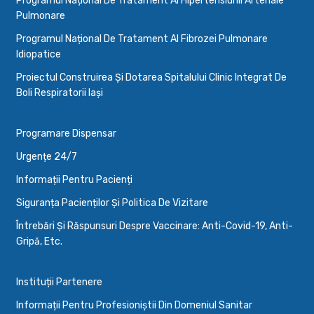
Programul Național De Tratament Al Hipertensiunii Arteriale
Pulmonare
Programul Național De Tratament Al Fibrozei Pulmonare
Idiopatice
Proiectul Construirea Și Dotarea Spitalului Clinic Integrat De
Boli Respiratorii Iași
Programare Dispensar
Urgențe 24/7
Informații Pentru Pacienți
Siguranța Pacienților Și Politica De Vizitare
Întrebări Și Răspunsuri Despre Vaccinare: Anti-Covid-19, Anti-
Gripă, Etc.
Instituții Partenere
Informații Pentru Profesioniștii Din Domeniul Sanitar