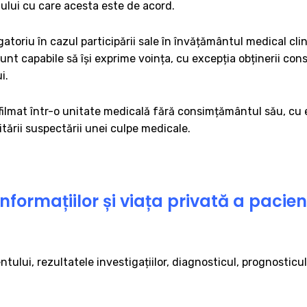
tului cu care acesta este de acord.
riu în cazul participării sale în învățământul medical clinic 
sunt capabile să își exprime voința, cu excepția obținerii co
i.
filmat într-o unitate medicală fără consimțământul său, cu e
tării suspectării unei culpe medicale.
informațiilor și viața privată a pacien
ntului, rezultatele investigațiilor, diagnosticul, prognostic