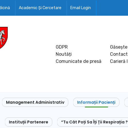
icină
Academic Și Cercetare
Email Login
GDPR
Găsește
Noutăți
Contact
Comunicate de presă
Carieră 
Management Administrativ
Informații Pacienți
Instituții Partenere
“Tu Cât Poți Sa Îți Ții Respirația ?