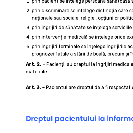
prin pacient se înțelege persoana sănătoasă s
prin discriminare se înțelege distincția care se
naționale sau sociale, religiei, opțiunilor polit
prin îngrijiri de sănătate se înțelege serviciil
prin intervenție medicală se înțelege orice ex
prin îngrijiri terminale se înțelege îngrijiri
prognozei fatale a stării de boală, precum şi î
Art. 2.
– Pacienții au dreptul la îngrijiri medica
materiale.
Art. 3.
– Pacientul are dreptul de a fi respectat
Dreptul pacientului la infor