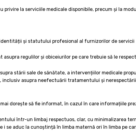
 privire la serviciile medicale disponibile, precum și la modul
dentității și statutului profesional al furnizorilor de servici
 asupra regulilor și obiceiurilor pe care trebuie să le respect
upra stării sale de sănătate, a intervențiilor medicale propus
e, inclusiv asupra neefectuării tratamentului și nerespectări
mai dorește să fie informat, în cazul în care informațiile pr
ntului într-un limbaj respectuos, clar, cu minimalizarea term
 i se aduc la cunoștință în limba maternă ori în limba pe ca