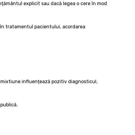
simțământul explicit sau dacă legea o cere în mod
ți în tratamentul pacientului, acordarea
 imixtiune influențează pozitiv diagnosticul,
publică.