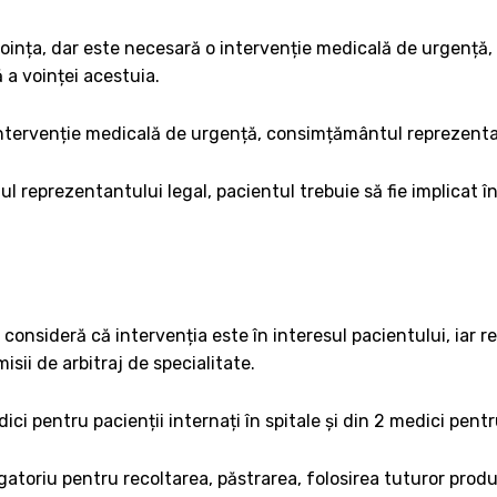
oința, dar este necesară o intervenție medicală de urgență,
 a voinței acestuia.
 intervenție medicală de urgență, consimțământul reprezenta
 reprezentantului legal, pacientul trebuie să fie implicat în
le consideră că intervenția este în interesul pacientului, iar 
sii de arbitraj de specialitate.
ici pentru pacienții internați în spitale și din 2 medici pent
toriu pentru recoltarea, păstrarea, folosirea tuturor produs