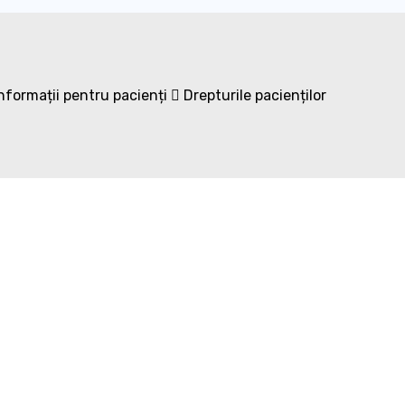
nformații pentru pacienți
Drepturile pacienților