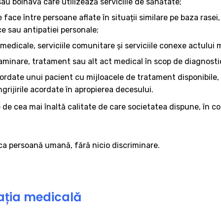
au bolnavă care utilizează serviciile de sănătate;
 face între persoane aflate în situații similare pe baza rasei,
ice sau antipatiei personale;
e medicale, serviciile comunitare şi serviciile conexe actului 
aminare, tratament sau alt act medical în scop de diagnostic 
le acordate unui pacient cu mijloacele de tratament disponibil
ngrijirile acordate în apropierea decesului.
le de cea mai înaltă calitate de care societatea dispune, în 
 ca persoană umană, fără nicio discriminare.
mația medicală