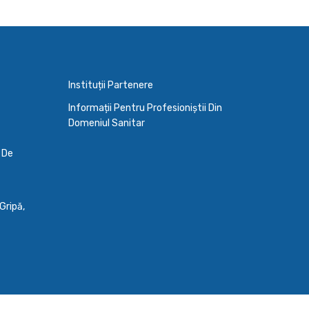
Instituții Partenere
Informații Pentru Profesioniștii Din
Domeniul Sanitar
a De
Gripă,