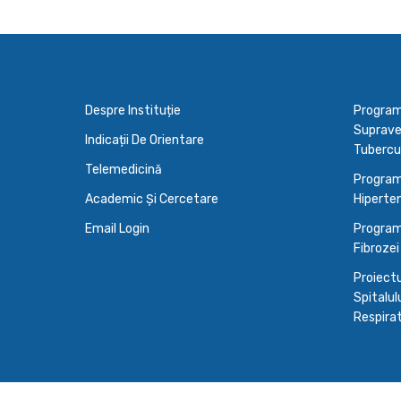
Despre Instituție
Programu
Supraveg
Indicații De Orientare
Tubercu
Telemedicină
Program
Academic Și Cercetare
Hiperten
Email Login
Program
Fibrozei
Proiectu
Spitalulu
Respirato