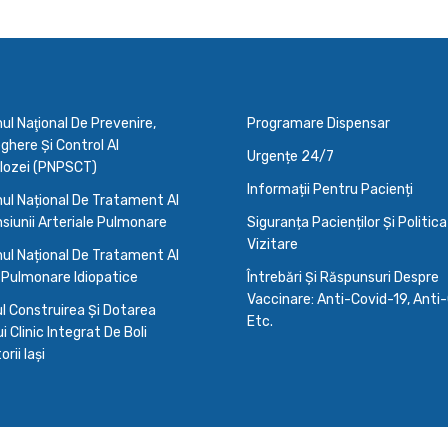
l Naţional De Prevenire,
Programare Dispensar
here Şi Control Al
Urgențe 24/7
lozei (PNPSCT)
Informații Pentru Pacienți
ul Național De Tratament Al
siunii Arteriale Pulmonare
Siguranța Pacienților Și Politic
Vizitare
ul Național De Tratament Al
 Pulmonare Idiopatice
Întrebări Și Răspunsuri Despre
Vaccinare: Anti-Covid-19, Anti-
l Construirea Și Dotarea
Etc.
i Clinic Integrat De Boli
rii Iași