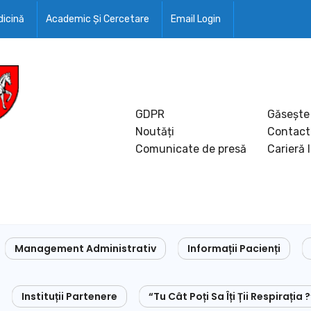
icină
Academic Și Cercetare
Email Login
GDPR
Găsește
Noutăți
Contact
Comunicate de presă
Carieră 
Management Administrativ
Informații Pacienți
Instituții Partenere
“Tu Cât Poți Sa Îți Ții Respirația ?