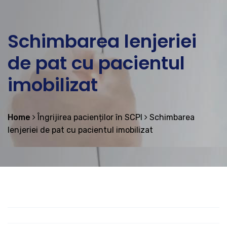
Schimbarea lenjeriei
de pat cu pacientul
imobilizat
Home
Îngrijirea pacienților în SCPI
Schimbarea
lenjeriei de pat cu pacientul imobilizat