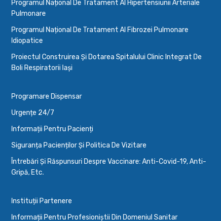
Programul Național De Tratament Al Hipertensiunii Arteriale
Pulmonare
Programul Național De Tratament Al Fibrozei Pulmonare
Idiopatice
Proiectul Construirea Și Dotarea Spitalului Clinic Integrat De
Boli Respiratorii Iași
Programare Dispensar
Urgențe 24/7
Informații Pentru Pacienți
Siguranța Pacienților Și Politica De Vizitare
Întrebări Și Răspunsuri Despre Vaccinare: Anti-Covid-19, Anti-
Gripă, Etc.
Instituții Partenere
Informații Pentru Profesioniștii Din Domeniul Sanitar