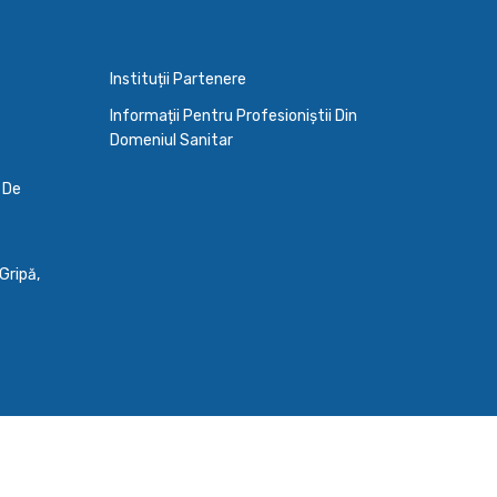
Instituții Partenere
Informații Pentru Profesioniștii Din
Domeniul Sanitar
a De
Gripă,