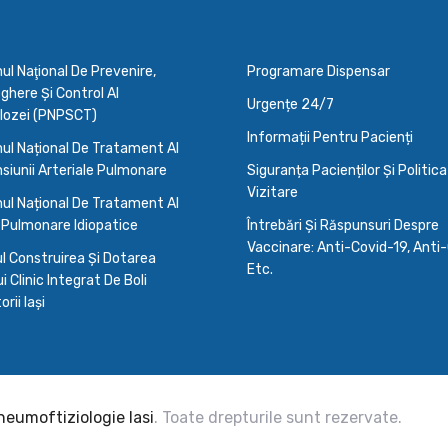
l Naţional De Prevenire,
Programare Dispensar
here Şi Control Al
Urgențe 24/7
lozei (PNPSCT)
Informații Pentru Pacienți
ul Național De Tratament Al
siunii Arteriale Pulmonare
Siguranța Pacienților Și Politic
Vizitare
ul Național De Tratament Al
 Pulmonare Idiopatice
Întrebări Și Răspunsuri Despre
Vaccinare: Anti-Covid-19, Anti-
l Construirea Și Dotarea
Etc.
i Clinic Integrat De Boli
rii Iași
Pneumoftiziologie Iasi
. Toate drepturile sunt rezervate.