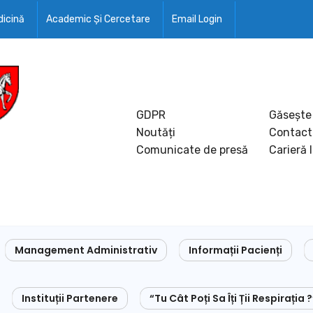
icină
Academic Și Cercetare
Email Login
GDPR
Găsește
Noutăți
Contact
Comunicate de presă
Carieră 
Management Administrativ
Informații Pacienți
Instituții Partenere
“Tu Cât Poți Sa Îți Ții Respirația ?