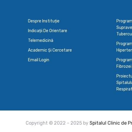
Despre Instituție
Programu
Supraveg
Indicații De Orientare
Tubercu
Telemedicină
Program
Academic Și Cercetare
Hiperten
Email Login
Program
Fibrozei
Proiectu
Spitalulu
Respirato
Copyright © 2022 - 2025 by
Spitalul Clinic de 