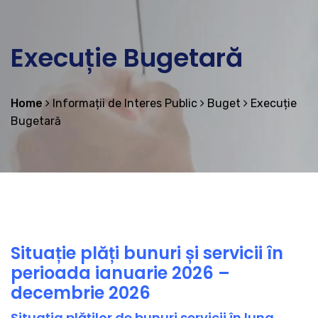
Execuție Bugetară
Home
Informații de Interes Public
Buget
Execuție
Bugetară
Situație plăți bunuri și servicii în
perioada ianuarie 2026 –
decembrie 2026
Situația plăților de bunuri servicii în luna