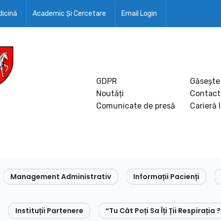
icină
Academic Și Cercetare
Email Login
GDPR
Găsește
Noutăți
Contact
Comunicate de presă
Carieră 
Management Administrativ
Informații Pacienți
Instituții Partenere
“Tu Cât Poți Sa Îți Ții Respirația ?