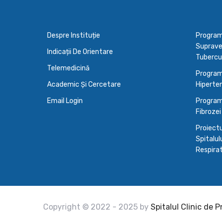
Despre Instituție
Programu
Supraveg
Indicații De Orientare
Tubercu
Telemedicină
Program
Academic Și Cercetare
Hiperten
Email Login
Program
Fibrozei
Proiectu
Spitalulu
Respirato
Copyright © 2022 - 2025 by
Spitalul Clinic de 