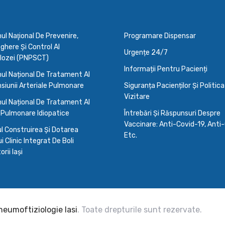
l Naţional De Prevenire,
Programare Dispensar
here Şi Control Al
Urgențe 24/7
lozei (PNPSCT)
Informații Pentru Pacienți
ul Național De Tratament Al
siunii Arteriale Pulmonare
Siguranța Pacienților Și Politic
Vizitare
ul Național De Tratament Al
 Pulmonare Idiopatice
Întrebări Și Răspunsuri Despre
Vaccinare: Anti-Covid-19, Anti-
l Construirea Și Dotarea
Etc.
i Clinic Integrat De Boli
rii Iași
Pneumoftiziologie Iasi
. Toate drepturile sunt rezervate.