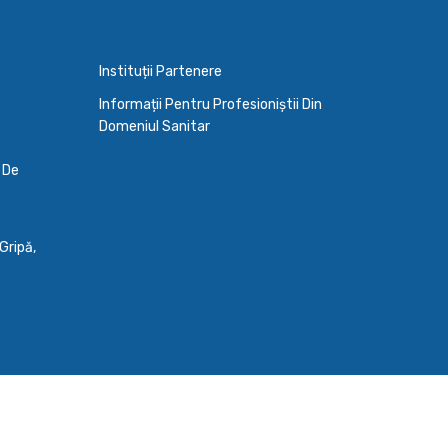
Instituții Partenere
Informații Pentru Profesioniștii Din
Domeniul Sanitar
a De
Gripă,