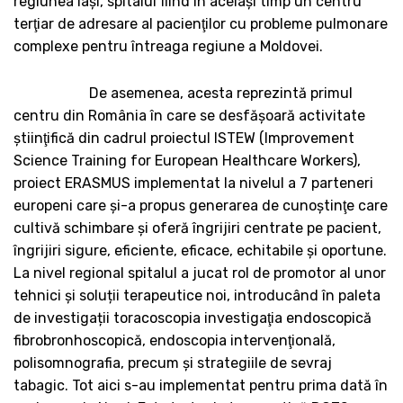
regiunea Iaşi, spitalul fiind în acelaşi timp un centru
terţiar de adresare al pacienţilor cu probleme pulmonare
complexe pentru întreaga regiune a Moldovei.
De asemenea, acesta reprezintă primul
centru din România în care se desfăşoară activitate
ştiinţifică din cadrul proiectul ISTEW (Improvement
Science Training for European Healthcare Workers),
proiect ERASMUS implementat la nivelul a 7 parteneri
europeni care şi-a propus generarea de cunoştinţe care
cultivă schimbare şi oferă îngrijiri centrate pe pacient,
îngrijiri sigure, eficiente, eficace, echitabile şi oportune.
La nivel regional spitalul a jucat rol de promotor al unor
tehnici și soluții terapeutice noi, introducând în paleta
de investigații toracoscopia investigaţia endoscopică
fibrobronhoscopică, endoscopia intervenţională,
polisomnografia, precum şi strategiile de sevraj
tabagic. Tot aici s-au implementat pentru prima dată în