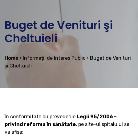
Buget de Venituri şi
Cheltuieli
Home
Informații de Interes Public
Buget de Venituri
şi Cheltuieli
În conformitate cu prevederile
Legii 95/2006 –
privind reforma în sănătate
, pe site-ul spitalului se
va afişa: